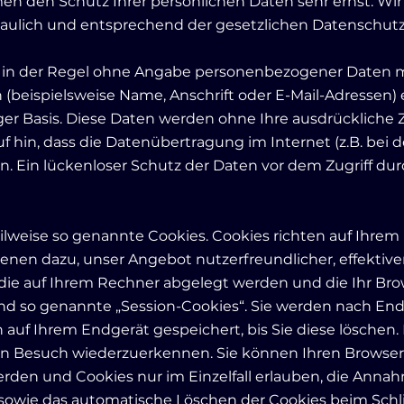
men den Schutz Ihrer persönlichen Daten sehr ernst. Wi
ulich und entsprechend der gesetzlichen Datenschutzv
t in der Regel ohne Angabe personenbezogener Daten m
beispielsweise Name, Anschrift oder E-Mail-Adressen) e
lliger Basis. Diese Daten werden ohne Ihre ausdrücklich
 hin, dass die Datenübertragung im Internet (z.B. bei 
. Ein lückenloser Schutz der Daten vor dem Zugriff durch
ilweise so genannte Cookies. Cookies richten auf Ihr
ienen dazu, unser Angebot nutzerfreundlicher, effektiv
 die auf Ihrem Rechner abgelegt werden und die Ihr Bro
nd so genannte „Session-Cookies“. Sie werden nach En
 auf Ihrem Endgerät gespeichert, bis Sie diese löschen
n Besuch wiederzuerkennen. Sie können Ihren Browser so
erden und Cookies nur im Einzelfall erlauben, die Ann
 sowie das automatische Löschen der Cookies beim Schli