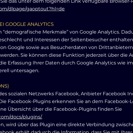
 Sie das unter dem folgenden Link verfügbare Browser-
.com/dlpage/gaoptout?hl=de
I GOOGLE ANALYTICS
n “demografische Merkmale” von Google Analytics. Dadu
Geschlecht und Interessen der Seitenbesucher enthalt
n Google sowie aus Besucherdaten von Drittanbietern
erden. Sie können diese Funktion jederzeit über die A
die Erfassung Ihrer Daten durch Google Analytics wie 
rell untersagen.
ONS)
des sozialen Netzwerks Facebook, Anbieter Facebook Inc.
rt. Die Facebook-Plugins erkennen Sie an dem Facebook-
. Eine Übersicht über die Facebook-Plugins finden Sie
com/docs/plugins/.
n, wird über das Plugin eine direkte Verbindung zwis
ebook erhält dadurch die Information, dass Sie mit Ihre